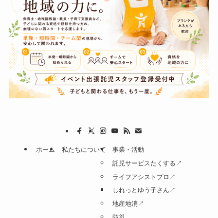
ホーム
私たちについて
事業・活動
託児サービスたくする↗
ライフアシストプロ↗
しれっとゆう子さん↗
地産地消↗
防災