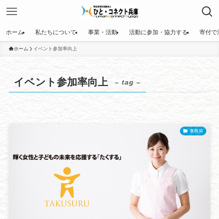
ホーム
私たちについて
事業・活動
活動に参加・協力する
寄付で
ホーム
イベント参加率向上
イベント参加率向上
– tag –
事務局