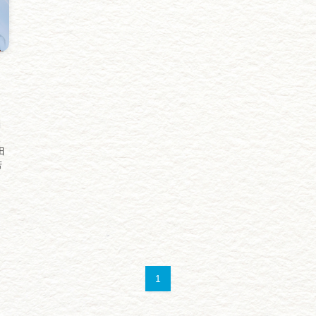
消
援
田
若
1