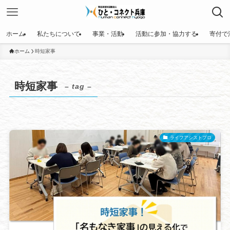
ホーム
私たちについて
事業・活動
活動に参加・協力する
寄付で
ホーム
時短家事
時短家事
– tag –
ライフアシストプロ