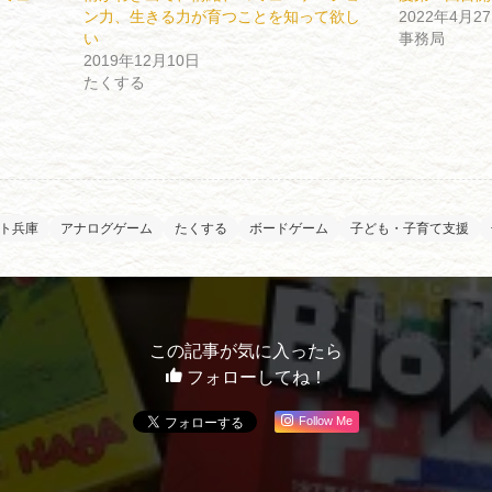
ン力、生きる力が育つことを知って欲し
2022年4月2
い
事務局
2019年12月10日
たくする
クト兵庫
アナログゲーム
たくする
ボードゲーム
子ども・子育て支援
この記事が気に入ったら
フォローしてね！
Follow Me