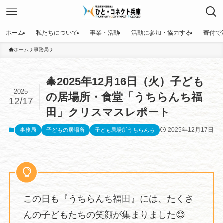
ホーム
私たちについて
事業・活動
活動に参加・協力する
寄付で
ホーム
事務局
🎄2025年12月16日（火）子ども
2025
の居場所・食堂「うちらんち福
12/17
田」クリスマスレポート
2025年12月17日
事務局
子どもの居場所
子ども居場所うちらんち
この日も『うちらんち福田』には、たくさ
んの子どもたちの笑顔が集まりました😊