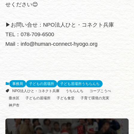
せください😊
▶︎お問い合せ：NPO法人ひと・コネクト兵庫
TEL：078-709-6500
Mail：info@human-connect-hyogo.org
事務局
子どもの居場所
子ども居場所うちらんち
NPO法人ひと・コネクト兵庫
うちらんち
コープこうべ
垂水区
子どもの居場所
子ども食堂
子育て環境の充実
神戸市