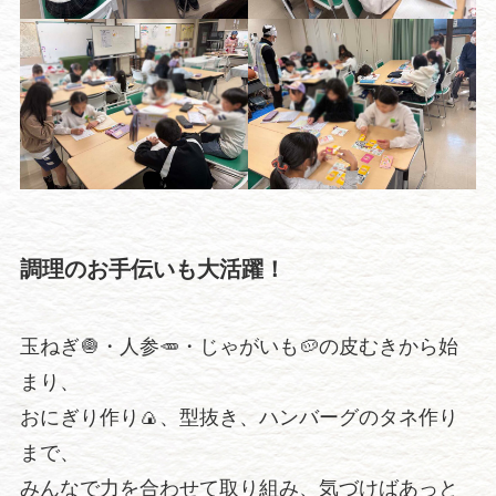
調理のお手伝いも大活躍！
玉ねぎ🧅・人参🥕・じゃがいも🥔の皮むきから始
まり、
おにぎり作り🍙、型抜き、ハンバーグのタネ作り
まで、
みんなで力を合わせて取り組み、気づけばあっと