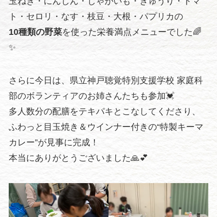
玉ねぎ・にんじん・じゃがいも・きゅうり・トマ
ト・セロリ・なす・枝豆・大根・パプリカの
10種類の野菜
を使った栄養満点メニューでした🌈
✨
さらに今日は、県立神戸聴覚特別支援学校 家庭科
部のボランティアのお姉さんたちも参加💓
多人数分の配膳をテキパキとこなしてくださり、
ふわっと目玉焼き＆ウインナー付きの“特製キーマ
カレー”が見事に完成！
本当にありがとうございました🙏💕