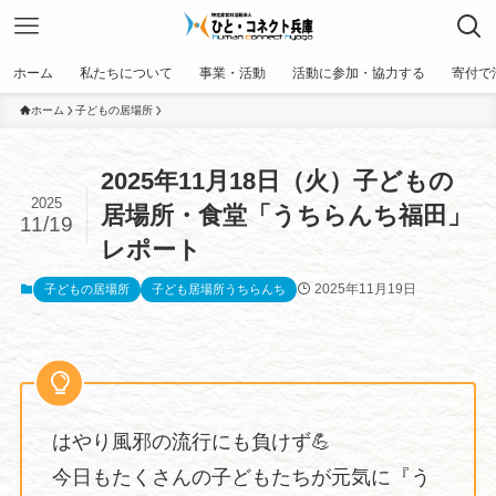
ホーム
私たちについて
事業・活動
活動に参加・協力する
寄付で
ホーム
子どもの居場所
2025年11月18日（火）子どもの
2025
居場所・食堂「うちらんち福田」
11/19
レポート
2025年11月19日
子どもの居場所
子ども居場所うちらんち
はやり風邪の流行にも負けず💪
今日もたくさんの子どもたちが元気に『う