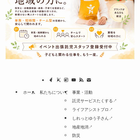
ホーム
私たちについて
事業・活動
託児サービスたくする↗
ライフアシストプロ↗
しれっとゆう子さん↗
地産地消↗
防災