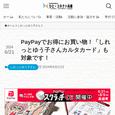
ホーム
私たちについて
事業・活動
活動に参加・協力する
寄付で
ホーム
しれっとゆう子さん
PayPayでお得にお買い物！「しれ
2024
っとゆう子さんカルタカード」も
6/21
対象です！
2024年6月21日
しれっとゆう子さん