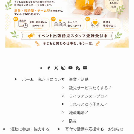
ホーム
私たちについて
事業・活動
託児サービスたくする↗
ライフアシストプロ↗
しれっとゆう子さん↗
地産地消↗
防災
活動に参加・協力する
寄付で活動を応援する
お知らせ