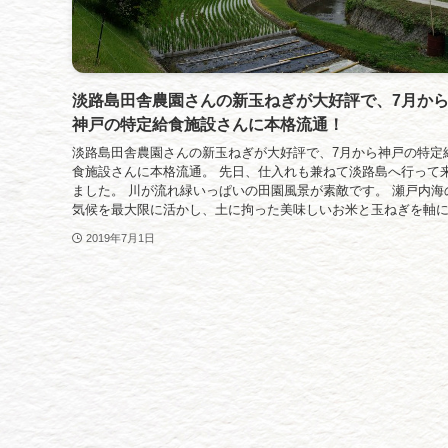
淡路島田舎農園さんの新玉ねぎが大好評で、7月か
神戸の特定給食施設さんに本格流通！
淡路島田舎農園さんの新玉ねぎが大好評で、7月から神戸の特定
食施設さんに本格流通。 先日、仕入れも兼ねて淡路島へ行って
ました。 川が流れ緑いっぱいの田園風景が素敵です。 瀬戸内海
気候を最大限に活かし、土に拘った美味しいお米と玉ねぎを軸に.
2019年7月1日