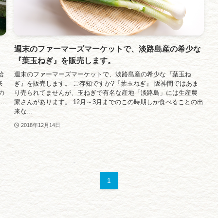
ら
週末のファーマーズマーケットで、淡路島産の希少な
『葉玉ねぎ』を販売します。
給
週末のファーマーズマーケットで、淡路島産の希少な『葉玉ね
来
ぎ』を販売します。 ご存知ですか?『葉玉ねぎ』 阪神間ではあま
の
り売られてませんが、玉ねぎで有名な産地「淡路島」には生産農
..
家さんがあります。 12月～3月までのこの時期しか食べることの出
来な...
2018年12月14日
1