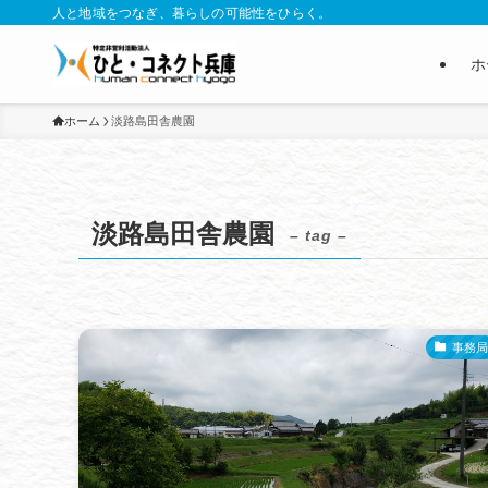
人と地域をつなぎ、暮らしの可能性をひらく。
ホ
ホーム
淡路島田舎農園
淡路島田舎農園
– tag –
事務局