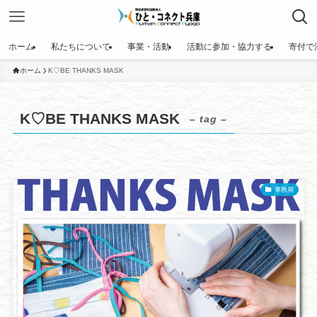
ホーム
私たちについて
事業・活動
活動に参加・協力する
寄付で
ホーム
K♡BE THANKS MASK
K♡BE THANKS MASK
– tag –
事務局