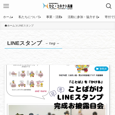
ホーム
私たちについて
事業・活動
活動に参加・協力する
寄付で
ホーム
LINEスタンプ
LINEスタンプ
– tag –
事務局