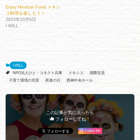
Enjoy Mexican Food メキシ
コ料理を楽しもう！
2023年10月5日
I WILL
I WILL
NPO法人ひと・コネクト兵庫
メキシコ
国際交流
子育て環境の充実
死者の日
西神中央ホール
この記事が気に入ったら
フォローしてね！
Follow Me