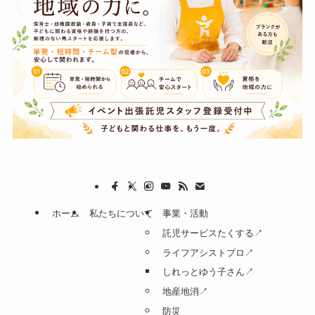
ホーム
私たちについて
事業・活動
託児サービスたくする↗
ライフアシストプロ↗
しれっとゆう子さん↗
地産地消↗
防災