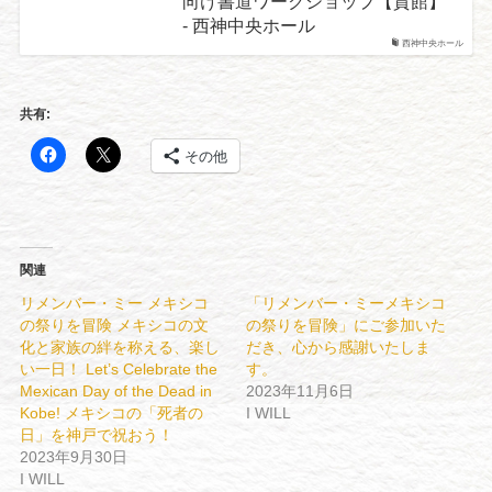
向け書道ワークショップ【貸館】
- 西神中央ホール
西神中央ホール
共有:
その他
関連
リメンバー・ミー メキシコ
「リメンバー・ミーメキシコ
の祭りを冒険 メキシコの文
の祭りを冒険」にご参加いた
化と家族の絆を称える、楽し
だき、心から感謝いたしま
い一日！ Let’s Celebrate the
す。
Mexican Day of the Dead in
2023年11月6日
Kobe! メキシコの「死者の
I WILL
日」を神戸で祝おう！
2023年9月30日
I WILL