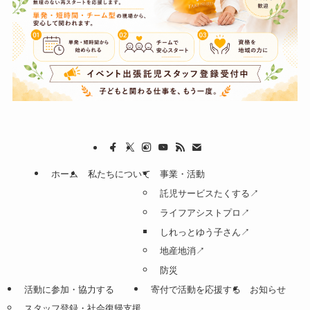
ホーム
私たちについて
事業・活動
託児サービスたくする↗
ライフアシストプロ↗
しれっとゆう子さん↗
地産地消↗
防災
活動に参加・協力する
寄付で活動を応援する
お知らせ
スタッフ登録・社会復帰支援