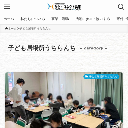
ホーム
私たちについて
事業・活動
活動に参加・協力する
寄付で
ホーム
子ども居場所うちらんち
子ども居場所うちらんち
– category –
子ども居場所うちらんち