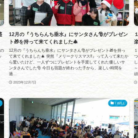
盛
12月の『うちらんち垂水』にサンタさん🎅がプレゼン
ト🎁を持って来てくれました🎄
んの
12月の『うちらんち垂水』にサンタさん🎅がプレゼント🎁を持っ
１
ッ
て来てくれました🎄 突然『メリークリスマス‼️』って入って来たか
つ
ん
ら驚いたけど、一人ずつにプレゼントを手渡してくれた優しいサ
し
ンタさんでした🎅 今日も宿題が終わった子から、楽しい時間を
～
過...
頑.
2023年12月7日
I WILL