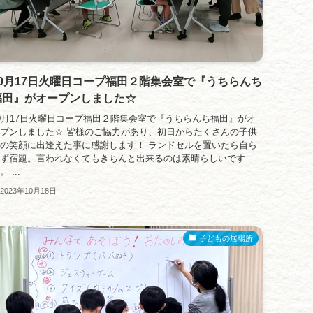
10月17日火曜日コープ福田２階集会室で『うちらんち
福田』がオープンしました☆
0月17日火曜日コープ福田２階集会室で『うちらんち福田』がオ
プンしました☆ 皆様のご協力があり、初日からたくさんの子供
の笑顔に出逢えた事に感謝します！ ランドセルを置いたら自ら
ず宿題。言われなくてもきちんと出来るのは素晴らしいです
。 ...
2023年10月18日
子どもの居場所