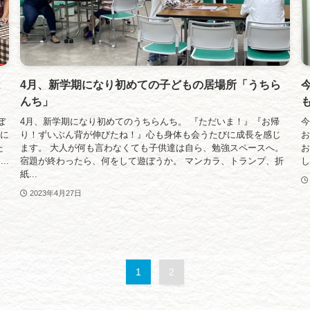
は
4月、新学期になり初めての子どもの居場所「うちら
んち」
ぼ
4月、新学期になり初めてのうちらんち。 『ただいま！』『お帰
今
うに
り！ずいぶん背が伸びたね！』心も身体も会うたびに成長を感じ
お
た
ます。 大人が何も言わなくても子供達は自ら、勉強スペースへ。
お
..
宿題が終わったら、何をして遊ぼうか。 マンカラ、トランプ、折
し
紙...
2023年4月27日
1
2