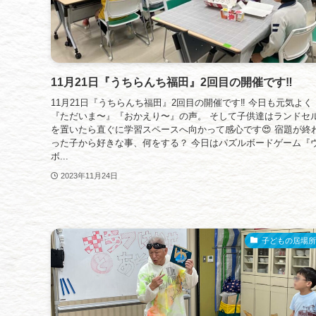
11月21日『うちらんち福田』2回目の開催です‼️
11月21日『うちらんち福田』2回目の開催です‼️ 今日も元気よく
『ただいま〜』『おかえり〜』の声。 そして子供達はランドセ
を置いたら直ぐに学習スペースへ向かって感心です😍 宿題が終
った子から好きな事、何をする？ 今日はパズルボードゲーム『
ボ...
2023年11月24日
子どもの居場所