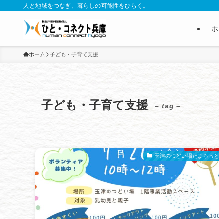
人と地域をつなぎ、暮らしの可能性をひらく。
ホ
ホーム
子ども・子育て支援
子ども・子育て支援
– tag –
玉津のつどい場たまろっと