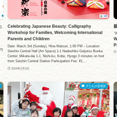
た
Celebrating Japanese Beauty: Calligraphy
Workshop for Families, Welcoming International
ッ
Parents and Children
W
P
動
Date: March 3rd (Sunday), Hina Matsuri, 1:00 PM – Location:
円
Seishin Central Hall (Art Space) 1-1 Nadeshiko Geijutsu Bunka
Center, Mikata-dai 1-1, Nishi-ku, Kobe, Hyogo 3 minutes on foot
from Seishin Central Station Participation Fee: ¥1,...
2024年2月3日
子どもの居場所