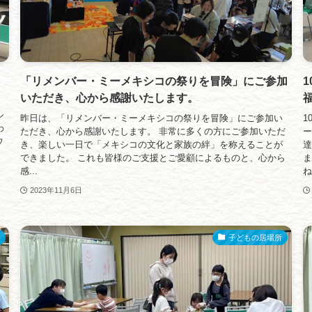
「リメンバー・ミーメキシコの祭りを冒険」にご参加
いただき、心から感謝いたします。
ル
昨日は、「リメンバー・ミーメキシコの祭りを冒険」にご参加い
1
わ
ただき、心から感謝いたします。 非常に多くの方にご参加いただ
ー
ウ
き、楽しい一日で「メキシコの文化と家族の絆」を称えることが
達
できました。 これも皆様のご支援とご愛顧によるものと、心から
ま
感...
ね
2023年11月6日
子どもの居場所