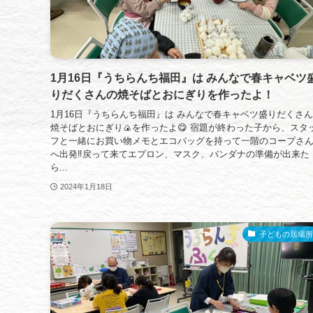
1月16日『うちらんち福田』は みんなで春キャベツ
りだくさんの焼そばとおにぎりを作ったよ！
1月16日『うちらんち福田』は みんなで春キャベツ盛りだくさ
焼そばとおにぎり🍙を作ったよ😋 宿題が終わった子から、スタ
フと一緒にお買い物メモとエコバッグを持って一階のコープさ
へ出発‼️戻って来てエプロン、マスク、バンダナの準備が出来た
ら...
2024年1月18日
子どもの居場所